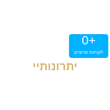
0
+
לקוחות מרוצים
יתרונותיי
היחודיות שלי מתחילה במנטורינג שהתהווה מתהליך
האישי שעברתי בעצמי דרך מסגרות ושיטות הטיפול
שתירגלתי ובדרך החיים שלי כיום עם קווי המנחה
שאימצתי. אבל זה לא מספיק,השקעתי שנים ותקציבים
בהכשרות המקצועיות הרבות שצברתי. את הניסיון