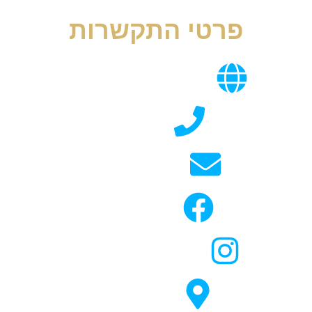
פרטי התקשרות
www.mentoring-coaching.co.il
0522661160
rafieli3@gmail.com
@RafiMentoring
@rafi_mentoring_coaching
קרית אתא,ישראל