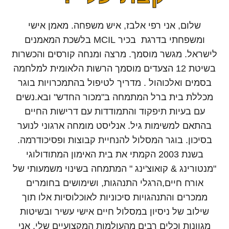
שלום, אני רפי אלבז, איש משפחה. מאמן אישי
ומשפחתי בדרגת בכיר MCIL בלשכת המאמנים
לישראל. מגשר מוסמך. מרצה ומנחה קורסים והכשרות
בשיטת 12 הצעדים מוסמך הרשות הלאומית למלחמה
בסמים ואלכוהול . מדריך לטיפול בהתמכרויות בוגר
מכללת בית ברל המתמחה ב"מכור החדש" ובא.נשים
עם בעיות תיפקוד והתמודדות עם דרישות החיים
בהתאם למשימות גיל. אנליסט מומחה ארגוני לנוער
בסיכון. בוגר המסלול להנחיית קבוצות ופסיכודרמה.
בשנת 2003 הקמתי את בית האימון המתודולוגי
"מנטורינג & קואוצ'ינג " המתמחה בשינוי משמעותי של
אורח חיים,הרגלי התנהגות, ושימושים בחומרים
ממכרים והתנהגויות סיכוניות לאוכלוסיות אלו תוך
שילוב של ניסיון במסלול חיים אישי עשיר ובשיטות
מגוונות וכלים רבים מהעולמות המקצועיים שלי. אני